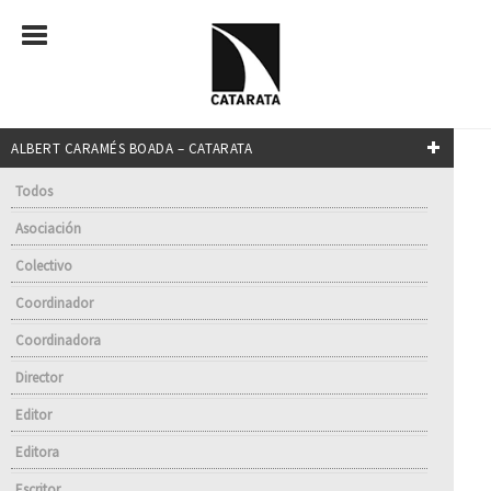
ALBERT CARAMÉS BOADA – CATARATA
Todos
Asociación
Colectivo
Coordinador
Coordinadora
Director
Editor
Editora
Escritor