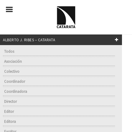
ALBERTO J. RIBES – CATARATA
Todos
Asociación
Colectivo
Coordinador
Coordinadora
Director
Editor
Editora
Escritor