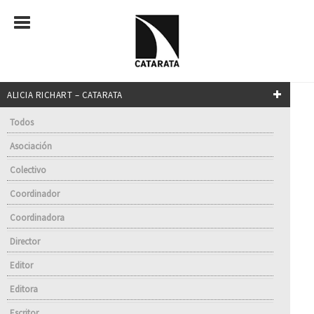
ALICIA RICHART – CATARATA
Todos
Asociación
Colectivo
Coordinador
Coordinadora
Director
Editor
Editora
Escritor