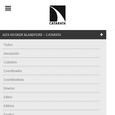
ALTA HOOKER BLANDFORD – CATARATA
Todos
Asociación
Colectivo
Coordinador
Coordinadora
Director
Editor
Editora
Escritor