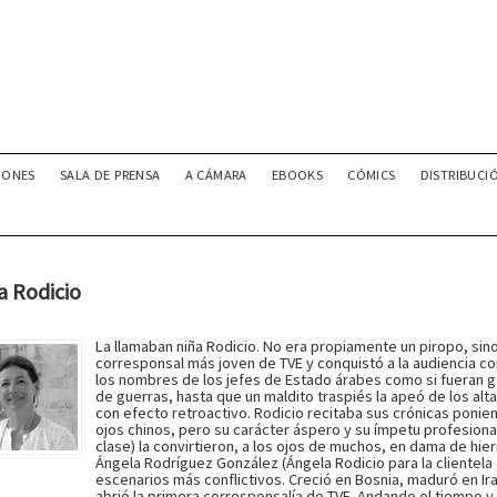
IONES
SALA DE PRENSA
A CÁMARA
EBOOKS
CÓMICS
DISTRIBUCI
a Rodicio
La llamaban niña Rodicio. No era propiamente un piropo, sino
corresponsal más joven de TVE y conquistó a la audiencia c
los nombres de los jefes de Estado árabes como si fueran g
de guerras, hasta que un maldito traspiés la apeó de los alt
con efecto retroactivo. Rodicio recitaba sus crónicas ponie
ojos chinos, pero su carácter áspero y su ímpetu profesional
clase) la convirtieron, a los ojos de muchos, en dama de hie
Ángela Rodríguez González (Ángela Rodicio para la clientela 
escenarios más conflictivos. Creció en Bosnia, maduró en Ir
abrió la primera corresponsalía de TVE. Andando el tiempo y l