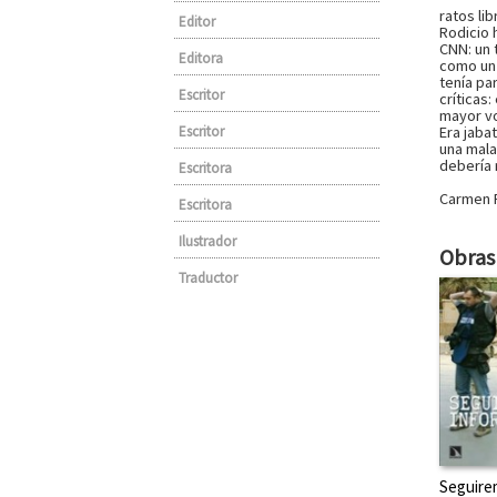
ratos lib
Editor
Rodicio
CNN: un 
Editora
como un g
tenía pa
Escritor
críticas
mayor vo
Escritor
Era jaba
una mala 
debería 
Escritora
Carmen R
Escritora
Ilustrador
Obras 
Traductor
Seguire