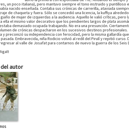
res, un poco italiana), pero mantuvo siempre el tono instruido y puntilloso e
 había nacido enseñada. Contaba sus crónicas de carrerilla, ataviada siempr
traje de chaqueta y fuera. Sólo se concedió una licencia, la kuffiya alreded
uiño de mujer de izquierdas a la audiencia. Aquello le valió críticas, pero 
ra ella el mismo valor decorativo que los pendientes largos de plata asom
: estaba demasiado ocupada trabajando. No era una presunción. Ciertament
lumen de crónicas despacharon en los sucesivos destinos profesionales.
ta y preconizó su independencia con ferocidad, pero la misma gallardía que l
pasada. Embravecida, niña Rodicio volvió al redil del Pirulí y repitió cur
regresar al valle de Josafat para contarnos de nuevo la guerra de los Seis 
igalt
del autor
mos