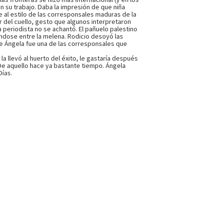
n su trabajo. Daba la impresión de que niña
e al estilo de las corresponsales maduras de la
or del cuello, gesto que algunos interpretaron
la periodista no se achantó. El pañuelo palestino
ándose entre la melena. Rodicio desoyó las
e Ángela fue una de las corresponsales que
a llevó al huerto del éxito, le gastaría después
so. De aquello hace ya bastante tiempo. Ángela
Días.