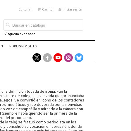
Editorial
Carrito
Iniciar sesión
Búsqueda avanzada
ÓN
FOREIGN RIGHTS
 una definición tocada de ironía. Fue la
on su aire de colegiala avanzada que pronunciaba
allegos. Se convirtió en icono de los contadores
ares mediáticos y fue devorada por las envidias
ndo voz de campañilla y mirando a la cámara con
 (siempre había querido ser la primera de la
rro del periodismo.
de la tele) se fraguó como periodista en los
aq y consolidó su vocación en Jerusalén, donde
as fronteras se hizo más internacional (y en los