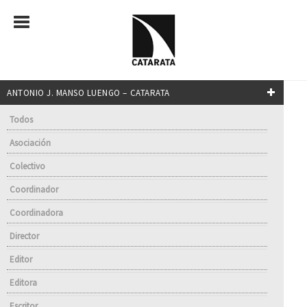
ANTONIO J. MANSO LUENGO – CATARATA
Todos
Asociación
Colectivo
Coordinador
Coordinadora
Director
Editor
Editora
Escritor