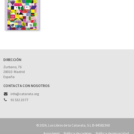
DIRECCIÓN
Zurbano, 76
28010
Madrid
España
CONTACTA CON NOSOTROS
info@catarata.org
91 532 20 77
© 2026, Los Libros de la Catarata, S.L B-84582360
Aviso legal
Política de cookies
Política de privacidad