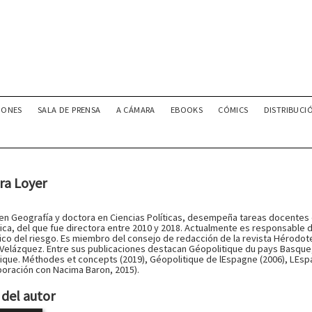
IONES
SALA DE PRENSA
A CÁMARA
EBOOKS
CÓMICS
DISTRIBUCI
ra Loyer
 en Geografía y doctora en Ciencias Políticas, desempeña tareas docentes e
ica, del que fue directora entre 2010 y 2018. Actualmente es responsable 
ico del riesgo. Es miembro del consejo de redacción de la revista Hérodote
Velázquez. Entre sus publicaciones destacan Géopolitique du pays Basque,
ique. Méthodes et concepts (2019), Géopolitique de lEspagne (2006), LEspa
boración con Nacima Baron, 2015).
del autor