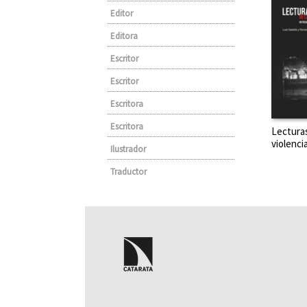
Editor
Editora
Escritor
Escritor
Escritora
Escritora
Lecturas
violenci
Ilustrador
Traductor