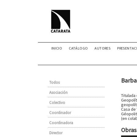
INICIO
CATÁLOGO
AUTORES
PRESENTAC
Barba
Todos
Asociación
Titulada
Geopolít
Colectivo
geopolít
Casa de 
Coordinador
Géopolit
(en cola
Coordinadora
Obras 
Director