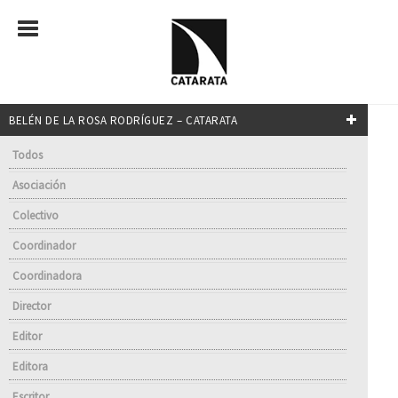
BELÉN DE LA ROSA RODRÍGUEZ – CATARATA
Todos
Asociación
Colectivo
Coordinador
Coordinadora
Director
Editor
Editora
Escritor