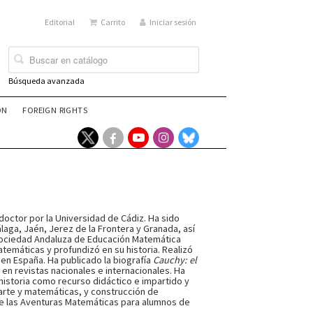
Editorial
Carrito
Iniciar sesión
Búsqueda avanzada
ÓN
FOREIGN RIGHTS
octor por la Universidad de Cádiz. Ha sido
aga, Jaén, Jerez de la Frontera y Granada, así
 Sociedad Andaluza de Educación Matemática
temáticas y profundizó en su historia. Realizó
 en España. Ha publicado la biografía
Cauchy: el
 en revistas nacionales e internacionales. Ha
historia como recurso didáctico e impartido y
 arte y matemáticas, y construcción de
de las Aventuras Matemáticas para alumnos de