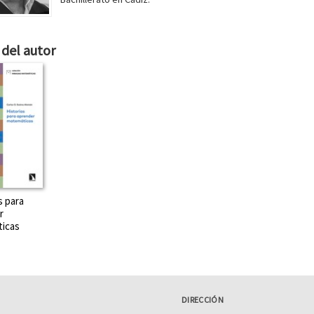
del autor
s para
r
icas
DIRECCIÓN