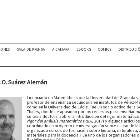
IONES
SALA DE PRENSA
A CÁMARA
EBOOKS
CÓMICS
DISTRIBUCI
s O. Suárez Alemán
Licenciado en Matemáticas por la Universidad de Granada y d
profesor de enseñanza secundaria en institutos de Vélez-Mál
como en la Universidad de Cádiz. Fue un socio activo de la
Thales, donde se apasionó por los recursos para enseñar ma
su tesis doctoral sobre la introducción del rigor matemático
rigor del análisis matemático
(RBA, 2017) y algunos artículos
coordinado un proyecto de investigación sobre el uso de la 
organizado cursos de formación sobre historia, naturaleza,
materiales para la docencia. Fue uno de los organizadores 
Bachillerato en Cádiz.