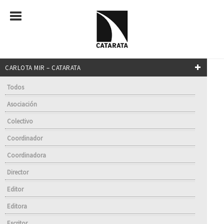
CARLOTA MIR – CATARATA
Todos
Asociación
Colectivo
Coordinador
Coordinadora
Director
Editor
Editora
Escritor