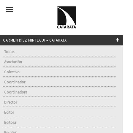
CARMEN DÍEZ MINTEGUI – CATARATA
Todos
Asociación
Colectivo
Coordinador
Coordinadora
Director
Editor
Editora
Escritor