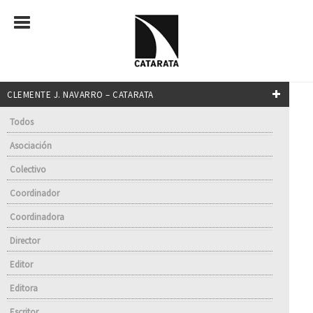
CLEMENTE J. NAVARRO – CATARATA
Todos
Asociación
Colectivo
Coordinador
Coordinadora
Director
Editor
Editora
Escritor