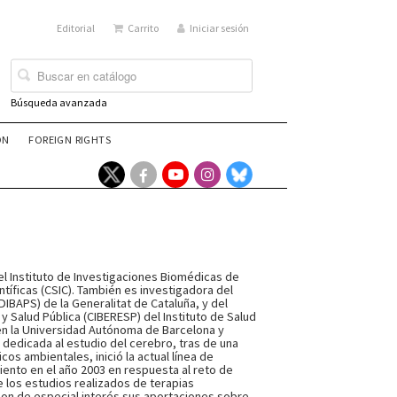
Editorial
Carrito
Iniciar sesión
Búsqueda avanzada
ÓN
FOREIGN RIGHTS
l Instituto de Investigaciones Biomédicas de
ntíficas (CSIC). También es investigadora del
DIBAPS) de la Generalitat de Cataluña, y del
 Salud Pública (CIBERESP) del Instituto de Salud
a en la Universidad Autónoma de Barcelona y
e dedicada al estudio del cerebro, tras de una
os ambientales, inició la actual línea de
iento en el año 2003 en respuesta al reto de
e los estudios realizados de terapias
son de especial interés sus aportaciones sobre