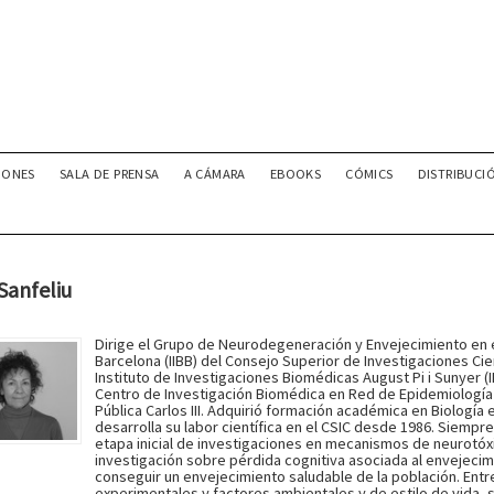
IONES
SALA DE PRENSA
A CÁMARA
EBOOKS
CÓMICS
DISTRIBUCI
Sanfeliu
Dirige el Grupo de Neurodegeneración y Envejecimiento en e
Barcelona (IIBB) del Consejo Superior de Investigaciones Cie
Instituto de Investigaciones Biomédicas August Pi i Sunyer (I
Centro de Investigación Biomédica en Red de Epidemiología y
Pública Carlos III. Adquirió formación académica en Biologí
desarrolla su labor científica en el CSIC desde 1986. Siempr
etapa inicial de investigaciones en mecanismos de neurotóxic
investigación sobre pérdida cognitiva asociada al envejecim
conseguir un envejecimiento saludable de la población. Entr
experimentales y factores ambientales y de estilo de vida, 