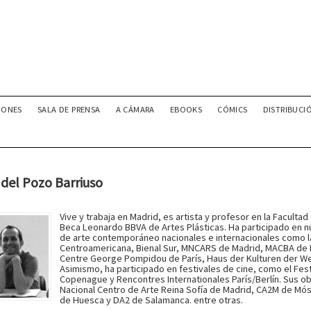
IONES
SALA DE PRENSA
A CÁMARA
EBOOKS
CÓMICS
DISTRIBUCI
del Pozo Barriuso
Vive y trabaja en Madrid, es artista y profesor en la Facultad
Beca Leonardo BBVA de Artes Plásticas. Ha participado en
de arte contemporáneo nacionales e internacionales como la
Centroamericana, Bienal Sur, MNCARS de Madrid, MACBA de B
Centre George Pompidou de París, Haus der Kulturen der Welt
Asimismo, ha participado en festivales de cine, como el Fe
Copenague y Rencontres Internationales París/Berlín. Sus o
Nacional Centro de Arte Reina Sofía de Madrid, CA2M de Mó
de Huesca y DA2 de Salamanca. entre otras.