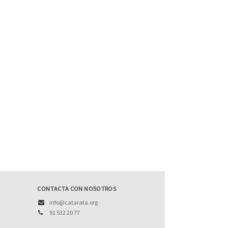
CONTACTA CON NOSOTROS
info@catarata.org
91 532 20 77