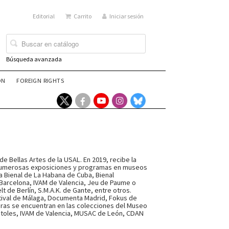
Editorial
Carrito
Iniciar sesión
Búsqueda avanzada
ÓN
FOREIGN RIGHTS
 de Bellas Artes de la USAL. En 2019, recibe la
 numerosas exposiciones y programas en museos
 Bienal de La Habana de Cuba, Bienal
arcelona, IVAM de Valencia, Jeu de Paume o
 de Berlín, S.M.A.K. de Gante, entre otros.
stival de Málaga, Documenta Madrid, Fokus de
bras se encuentran en las colecciones del Museo
stoles, IVAM de Valencia, MUSAC de León, CDAN