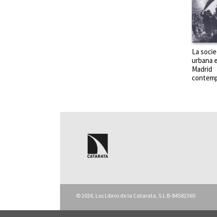
La soci
urbana e
Madrid
contem
© 2026, Los Libros de la Catarata, S.L B-84582360