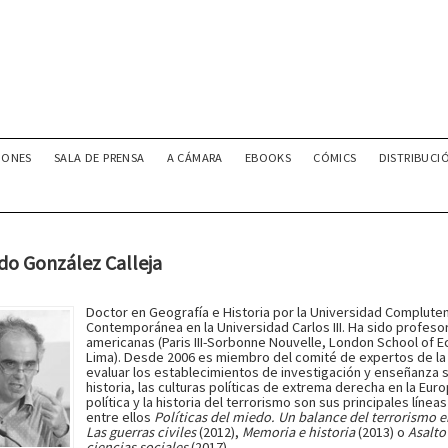
IONES
SALA DE PRENSA
A CÁMARA
EBOOKS
CÓMICS
DISTRIBUCI
do González Calleja
Doctor en Geografía e Historia por la Universidad Compluten
Contemporánea en la Universidad Carlos III. Ha sido profe­s
americanas (Paris III-Sorbonne Nouvelle, London School of 
Lima). Desde 2006 es miembro del comité de expertos de l
evaluar los establecimientos de investigación y enseñanza s
historia, las culturas políticas de extrema derecha en la Euro
política y la historia del terrorismo son sus principales líne
entre ellos
Políticas del miedo. Un balance del terrorismo
Las guerras civiles
(2012),
Memoria e historia
(2013) o
Asalto
ciencias sociales
(2017).