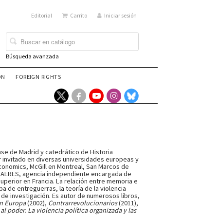
Editorial
Carrito
Iniciar sesión
Búsqueda avanzada
ÓN
FOREIGN RIGHTS
se de Madrid y catedrático de Historia
or invitado en diversas universidades europeas y
Economics, McGill en Montreal, San Marcos de
a AERES, agencia independiente encargada de
uperior en Francia. La relación entre memoria e
pa de entreguerras, la teoría de la violencia
as de investigación. Es autor de numerosos libros,
 en Europa
(2002),
Contrarrevolucionarios
(2011),
 al poder. La violencia política organizada y las