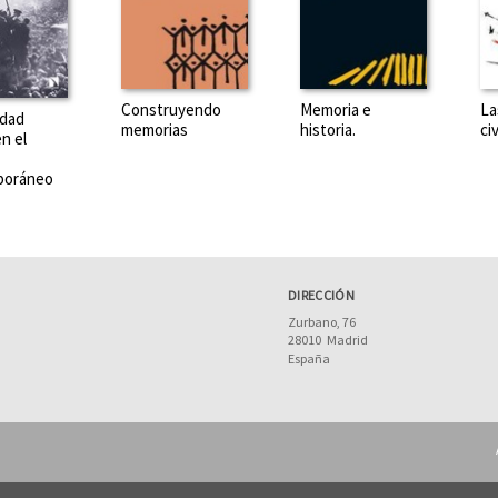
Construyendo
Memoria e
La
edad
memorias
historia.
civ
n el
poráneo
DIRECCIÓN
Zurbano, 76
28010
Madrid
España