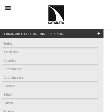
FERRAN ARCHILÉS CARDONA – CATARATA
Todos
Asociación
Colectivo
Coordinador
Coordinadora
Director
Editor
Editora
Escritor