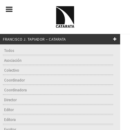
FRANCISCO J. TAPIADOR – CATARATA
Todos
Asociación
Colectivo
Coordinador
Coordinadora
Director
Editor
Editora
Escritor