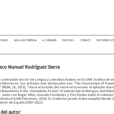
IONES
SALA DE PRENSA
A CÁMARA
EBOOKS
CÓMICS
DISTRIBUCI
sco Manuel Rodríguez Sierra
 contratado doctor de Lengua y Literatura Árabes en la UAM. Su línea de in
n Marruecos. Sus artículos más destacados son: "The Chronotope of Trauma:
(REIM, 18, 2015), "Hacia el estudio del cierre en la novela: el ejemplo marro
l Boundaries in the 'Journalistic Fiction' of Gabriel García Márquez and Rab
). Junto con Roger Allen, Gonzalo Fernández y Tetz Rooke editó el volumen
iterature
(UAM Ediciones, 2018). Es traductor jurado árabe-español desde 2
terior de España (2007-2011).
del autor