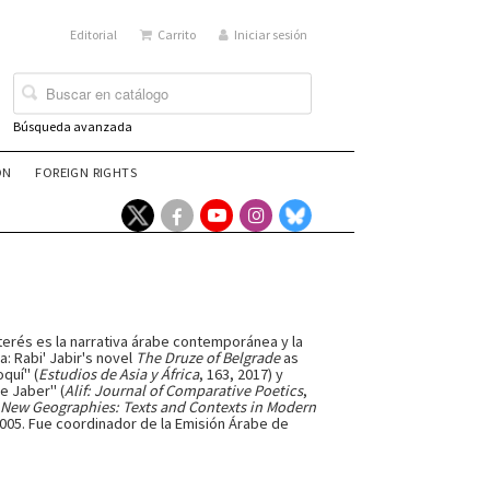
Editorial
Carrito
Iniciar sesión
Búsqueda avanzada
ÓN
FOREIGN RIGHTS
terés es la narrativa árabe contemporánea y la
 Rabi' Jabir's novel
The Druze of Belgrade
as
quí" (
Estudios de Asia y África
, 163, 2017) y
ee Jaber" (
Alif: Journal of Comparative Poetics
,
New Geographies: Texts and Contexts in Modern
005. Fue coordinador de la Emisión Árabe de