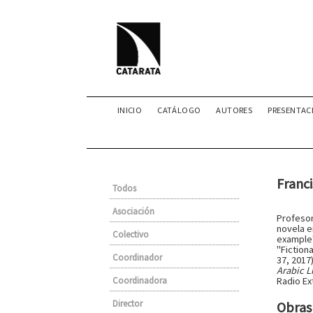
INICIO
CATÁLOGO
AUTORES
PRESENTAC
Franci
Todos
Asociación
Profesor
novela e
Colectivo
example" 
"Fictiona
Coordinador
37, 2017
Arabic L
Coordinadora
Radio Ex
Director
Obras 