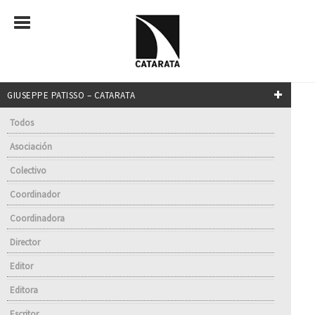
GIUSEPPE PATISSO – CATARATA
Todos
Asociación
Colectivo
Coordinador
Coordinadora
Director
Editor
Editora
Escritor