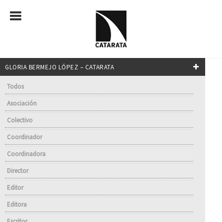
GLORIA BERMEJO LÓPEZ – CATARATA
Todos
Asociación
Colectivo
Coordinador
Coordinadora
Director
Editor
Editora
Escritor