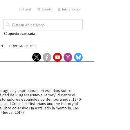
Editorial
Carrito
Iniciar sesión
Búsqueda avanzada
ÓN
FOREIGN RIGHTS
aragoza y especialista en estudios sobre
ersidad de Rutgers (Nueva Jersey) durante el
 historiadores españoles contemporáneos, 1840-
ia and Criticism: Historians and the History of
l libro colectivo Ha estallado la memoria. Las
a Nueva, 2014).