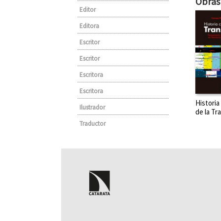
Obras 
Editor
Editora
Escritor
Escritor
Escritora
Escritora
Historia 
Ilustrador
de la Tr
Traductor