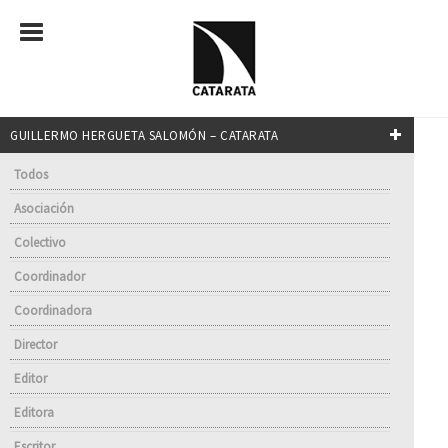
GUILLERMO HERGUETA SALOMÓN – CATARATA
Todos
Asociación
Colectivo
Coordinador
Coordinadora
Director
Editor
Editora
Escritor