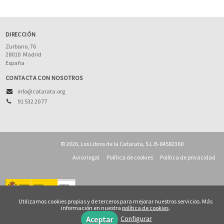
DIRECCIÓN
Zurbano, 76
28010
Madrid
España
CONTACTA CON NOSOTROS
info@catarata.org
91 532 20 77
© 2026, Los Libros de la Catarata, S.L B-84582360
Aviso legal
Política de cookies
Política de privacidad
Utilizamos cookies propias y de terceros para mejorar nuestros servicios. Más
información en nuestra
política de cookies
.
Configurar
Aceptar