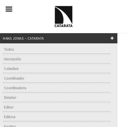
HANS JONAS – CATARATA
Todos
Asociación
Colectivo
Coordinador
Coordinadora
Director
Editor
Editora
Escritor