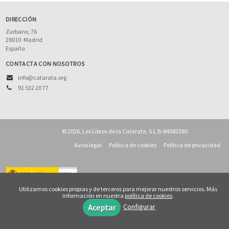
DIRECCIÓN
Zurbano, 76
28010
Madrid
España
CONTACTA CON NOSOTROS
info@catarata.org
91 532 20 77
© 2026, Los Libros de la Catarata, S.L B-84582360
Aviso legal
Política de cookies
Política de privacidad
Utilizamos cookies propias y de terceros para mejorar nuestros servicios. Más
información en nuestra
política de cookies
.
Configurar
Aceptar