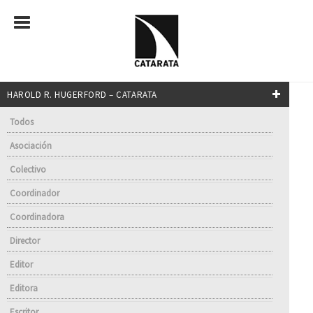
HAROLD R. HUGERFORD – CATARATA
Todos
Asociación
Colectivo
Coordinador
Coordinadora
Director
Editor
Editora
Escritor