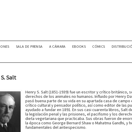
IONES
SALA DE PRENSA
A CÁMARA
EBOOKS
CÓMICS
DISTRIBUCI
S. Salt
Henry S. Salt (1851-1939) fue un escritor y crítico británico, 
derechos de los animales no humanos. Influido por Henry Dav
pasó buena parte de su vida en su apartada casa de campo 
crítico cultural y pensador político, así como editor de las p
ayudado a fundar en 1891. En sus casi cuarenta libros, Salt 
la legislación penal y las prisiones, el pacifismo y los dere
dieta vegetariana que practicaba. Sus obras fueron de eno
la época como George Bernard Shaw o Mahatma Gandhi, y ho
fundamentales del antiespecismo.