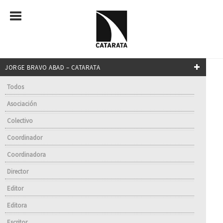
JORGE BRAVO ABAD – CATARATA
Todos
Asociación
Colectivo
Coordinador
Coordinadora
Director
Editor
Editora
Escritor