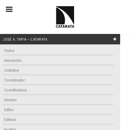
JOSÉ A. TAPIA – CATARATA
Todos
Asociación
Colectivo
Coordinador
Coordinadora
Director
Editor
Editora
Escritor