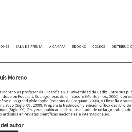
IONES
SALA DE PRENSA
A CÁMARA
EBOOKS
CÓMICS
DISTRIBUCI
Luis Moreno
s Moreno es profesor de Filosofía en la Universidad de Cádiz. Entre sus pub
éndose en Foucault. Sociogénesis de un filósofo (Montesinos, 2006), con ed
èse d’un grand philosophe (éditions du Croquant, 2006), y Filosofía y soci
 crítico (Siglo XXI, 2008). Prepara la traducción y edición crítica del libr
ique (Siglo XXI). Proyecta publicar un libro, resultado de un largo trabajo 
 artículos en revistas científicas nacionales e internacionales.
del autor