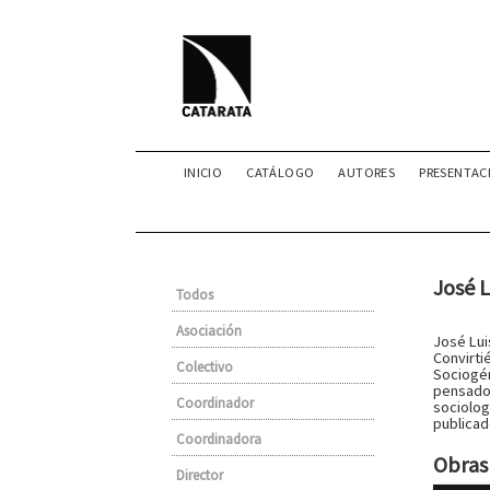
INICIO
CATÁLOGO
AUTORES
PRESENTAC
José 
Todos
Asociación
José Lui
Convirti
Colectivo
Sociogén
pensador
Coordinador
sociolog
publicado
Coordinadora
Obras 
Director