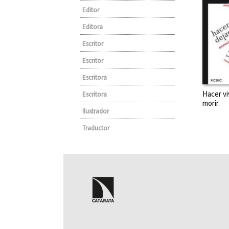
Editor
Editora
Escritor
Escritor
Escritora
Hacer viv
Escritora
morir.
Ilustrador
Traductor