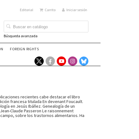
Editorial
Carrito
Iniciar sesión
Búsqueda avanzada
ÓN
FOREIGN RIGHTS
licaciones recientes cabe destacar el libro
ición francesa titulada En devenant Foucault.
ología en Jesús Ibáñez. Genealogía de un
o de Jean-Claude Passeron Le raisonnement
de campo, sobre los trastornos alimentarios. Ha