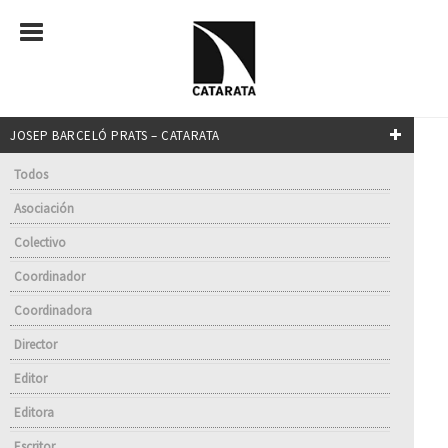
JOSEP BARCELÓ PRATS – CATARATA
Todos
Asociación
Colectivo
Coordinador
Coordinadora
Director
Editor
Editora
Escritor