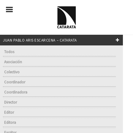
JUAN PABLO ARIS ESCARCENA – CATARATA
Todos
Asociación
Colectivo
Coordinador
Coordinadora
Director
Editor
Editora
Escritor