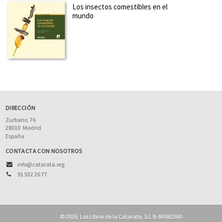
Los insectos comestibles en el
mundo
DIRECCIÓN
Zurbano, 76
28010
Madrid
España
CONTACTA CON NOSOTROS
info@catarata.org
91 532 20 77
© 2026, Los Libros de la Catarata, S.L B-84582360