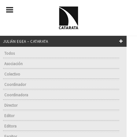
JULIÁN EGEA – CATARATA
Todos
Asociación
Colectivo
Coordinador
Coordinadora
Director
Editor
Editora
Escritor