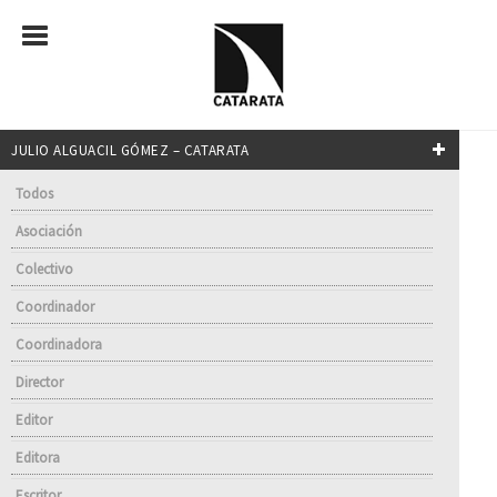
JULIO ALGUACIL GÓMEZ – CATARATA
Todos
Asociación
Colectivo
Coordinador
Coordinadora
Director
Editor
Editora
Escritor