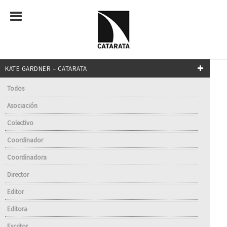
KATE GARDNER – CATARATA
Todos
Asociación
Colectivo
Coordinador
Coordinadora
Director
Editor
Editora
Escritor