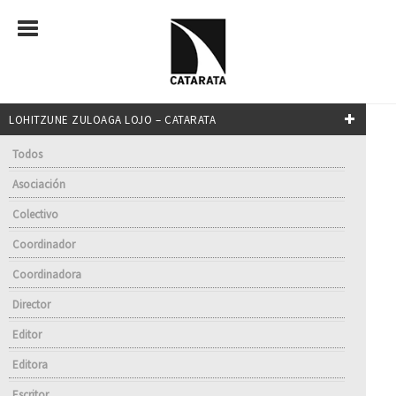
LOHITZUNE ZULOAGA LOJO – CATARATA
Todos
Asociación
Colectivo
Coordinador
Coordinadora
Director
Editor
Editora
Escritor