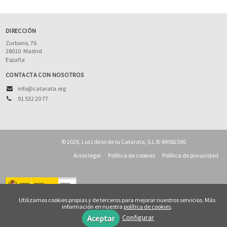
DIRECCIÓN
Zurbano, 76
28010
Madrid
España
CONTACTA CON NOSOTROS
info@catarata.org
91 532 20 77
© 2026, Los Libros de la Catarata, S.L B-84582360
Aviso legal
Política de cookies
Política de privacidad
Utilizamos cookies propias y de terceros para mejorar nuestros servicios. Más
información en nuestra
política de cookies
.
Configurar
Aceptar