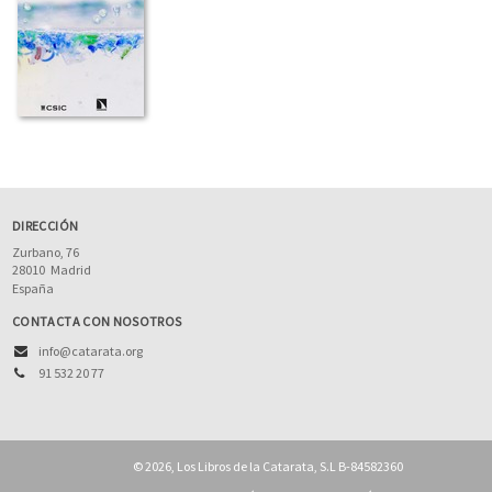
DIRECCIÓN
Zurbano, 76
28010
Madrid
España
CONTACTA CON NOSOTROS
info@catarata.org
91 532 20 77
© 2026, Los Libros de la Catarata, S.L B-84582360