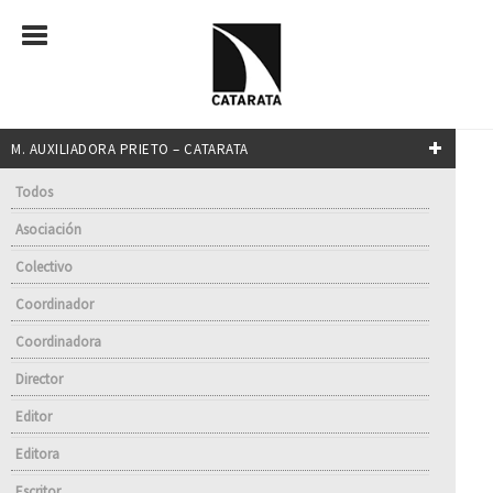
M. AUXILIADORA PRIETO – CATARATA
Todos
Asociación
Colectivo
Coordinador
Coordinadora
Director
Editor
Editora
Escritor