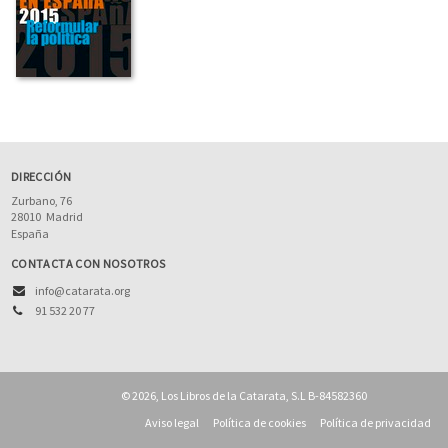
DIRECCIÓN
Zurbano, 76
28010
Madrid
España
CONTACTA CON NOSOTROS
info@catarata.org
91 532 20 77
© 2026, Los Libros de la Catarata, S.L B-84582360
Aviso legal
Política de cookies
Política de privacidad