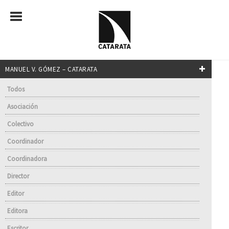
MANUEL V. GÓMEZ – CATARATA
Todos
Asociación
Colectivo
Coordinador
Coordinadora
Director
Editor
Editora
Escritor