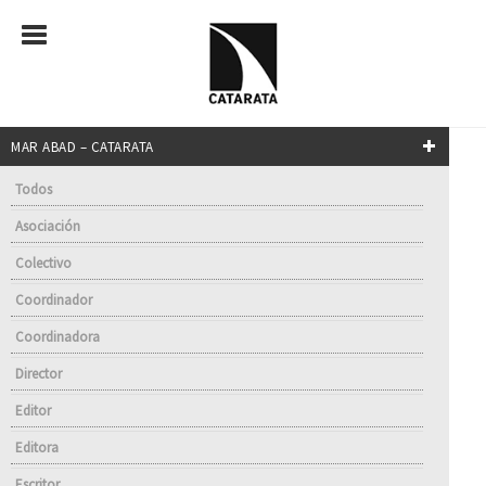
MAR ABAD – CATARATA
Todos
Asociación
Colectivo
Coordinador
Coordinadora
Director
Editor
Editora
Escritor