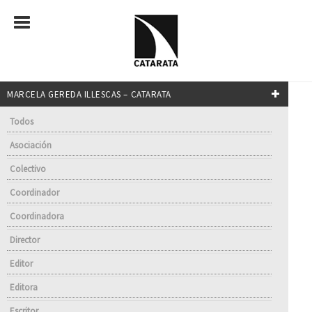
MARCELA GEREDA ILLESCAS – CATARATA
Todos
Asociación
Colectivo
Coordinador
Coordinadora
Director
Editor
Editora
Escritor