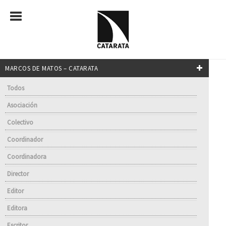
MARCOS DE MATOS – CATARATA
Todos
Asociación
Colectivo
Coordinador
Coordinadora
Director
Editor
Editora
Escritor