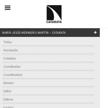
MARÍA JESÚS MERINERO MARTÍN – CATARATA
Todos
Asociación
Colectivo
Coordinador
Coordinadora
Director
Editor
Editora
Escritor