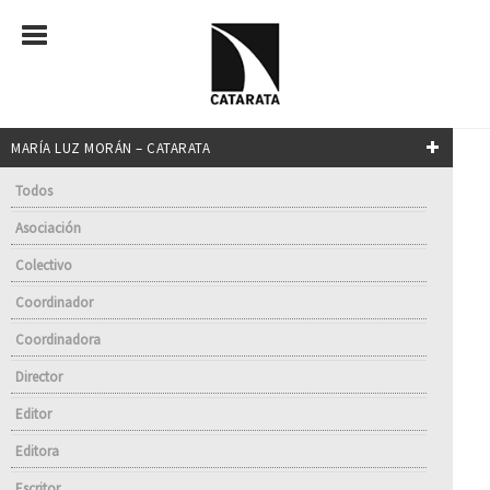
MARÍA LUZ MORÁN – CATARATA
Todos
Asociación
Colectivo
Coordinador
Coordinadora
Director
Editor
Editora
Escritor