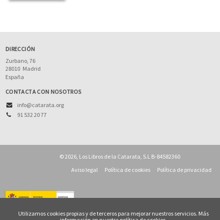
DIRECCIÓN
Zurbano, 76
28010
Madrid
España
CONTACTA CON NOSOTROS
info@catarata.org
91 532 20 77
© 2026, Los Libros de la Catarata, S.L B-84582360
Aviso legal
Política de cookies
Política de privacidad
Utilizamos cookies propias y de terceros para mejorar nuestros servicios. Más
información en nuestra
política de cookies
.