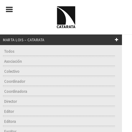
MARTA LOIS – CATARATA
Todos
Asociación
Colectivo
Coordinador
Coordinadora
Director
Editor
Editora
Escritor