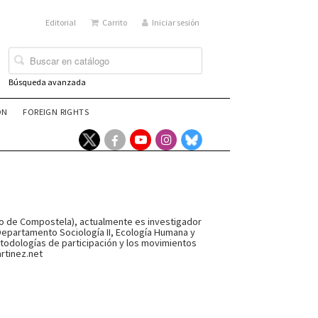
Editorial
Carrito
Iniciar sesión
Búsqueda avanzada
ÓN
FOREIGN RIGHTS
ago de Compostela), actualmente es investigador
Departamento Sociología II, Ecología Humana y
etodologías de participación y los movimientos
rtinez.net