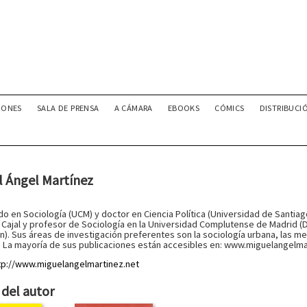
IONES
SALA DE PRENSA
A CÁMARA
EBOOKS
CÓMICS
DISTRIBUCI
l Ángel Martínez
do en Sociología (UCM) y doctor en Ciencia Política (Universidad de Santi
Cajal y profesor de Sociología en la Universidad Complutense de Madrid (
n). Sus áreas de investigación preferentes son la sociología urbana, las m
. La mayoría de sus publicaciones están accesibles en: www.miguelangelma
tp://www.miguelangelmartinez.net
del autor