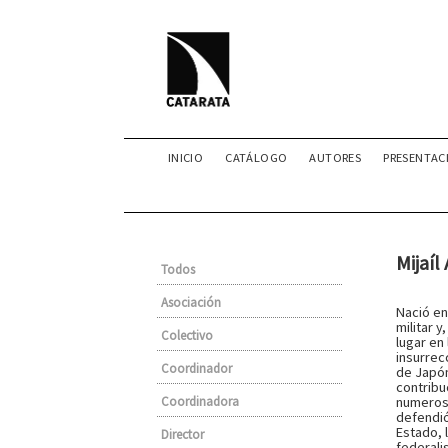
INICIO
CATÁLOGO
AUTORES
PRESENTAC
Mijaíl
Todos
Asociación
Nació en
militar 
Colectivo
lugar en
insurrec
Coordinador
de Japón
contribu
Coordinadora
numeroso
defendió 
Estado, 
Director
federali