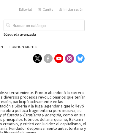
Editorial
Carrito
Iniciar sesión
Búsqueda avanzada
ÓN
FOREIGN RIGHTS
obleza terrateniente. Pronto abandonó la carrera
 los diversos procesos revolucionarios que tenían
resión, participó activamente en las
ción a Siberia y la fuga legendaria que lo llevó
na obra política fragmentaria pero incisiva, su
y el Estado y Estatismo y anarquía
, como en sus
s principales teóricos del anarquismo, Bakunin
creativo, y criticó con lucidez el capitalismo, el
iranía. Fundador del pensamiento antiautoritario y
la liberación humana.