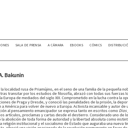
IONES
SALA DE PRENSA
A CÁMARA
EBOOKS
CÓMICS
DISTRIBUCI
 A. Bakunin
 la localidad rusa de Priamújino, en el seno de una familia de la pequeña n
y, tras transitar por los estudios de filosofía, abrazó con todas sus fuerzas
 la Europa de mediados del siglo XIX. Comprometido en la lucha contra la op
ciones de Praga y Dresde, y conoció las penalidades de la prisión, la deporta
 a América para volver de nuevo a Europa. Activista incansable y autor de u
ción al pensamiento emancipador se expresa tanto en escritos como
Dios 
s artículos, proclamas y cartas desde el destierro. Considerado uno de lo
la abolición de toda forma de autoridad y la libertad absoluta como instinto 
la religión institucional y el socialismo de Estado que auguraba una nueva t
sta, ofreció una visión apasionada de la revolución permanente en favor de 