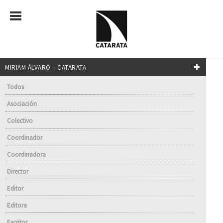
MIRIAM ÁLVARO – CATARATA
Todos
Asociación
Colectivo
Coordinador
Coordinadora
Director
Editor
Editora
Escritor