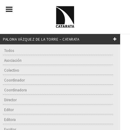
PALOMA VÁZQUEZ DE LA TORRE – CATARATA
Todos
Asociación
Colectivo
Coordinador
Coordinadora
Director
Editor
Editora
Escritor