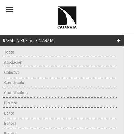
RAFAEL VIRUELA – CATARATA
Todos
Asociación
Colectivo
Coordinador
Coordinadora
Director
Editor
Editora
Escritor