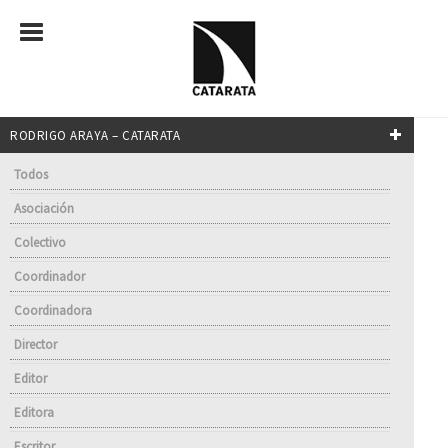
RODRIGO ARAYA – CATARATA
Todos
Asociación
Colectivo
Coordinador
Coordinadora
Director
Editor
Editora
Escritor